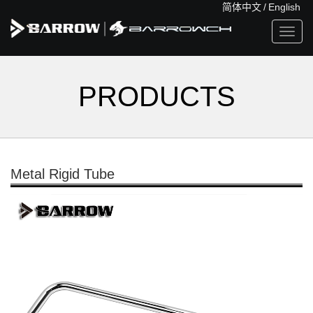
简体中文
/
English
Toggl
navig
PRODUCTS
Metal Rigid Tube