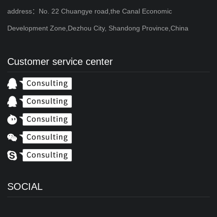
address：No. 22 Chuangye road,the Canal Economic
Development Zone,Dezhou City, Shandong Province,China
Customer service center
SOCIAL